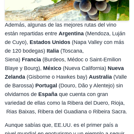
Además, algunas de las mejores rutas del vino
están repartidas entre
Argentina
(Mendoza, Luján
de Cuyo),
Estados Unidos
(Napa Valley con más
de 120 bodegas)
Italia
(Toscana,
Siena)
Francia
(Burdeos, Médoc o Saint-Emilion
Blaye y Bourg),
México
(Nueva California)
Nueva
Zelanda
(Gisborne o Hawkes bay)
Australia
(Valle
de Barossa)
Portugal
(Douro, Dão y Alentejo) sin
olvidarnos de
España
que cuenta con gran
variedad de ellas como la Ribera del Duero, Rioja,
Rias Baixas, Ribera del Guadiana o Ribeira Sacra.
Aunque sabías que, EE.UU. es el primer país a
nivel mundial en enoturismo y un ejemplo a seguir.